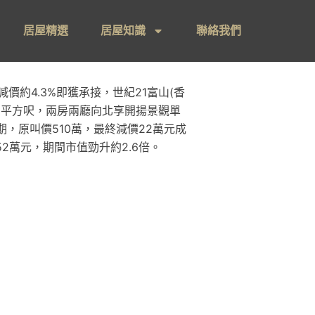
居屋精選
居屋知識
聯絡我們
約4.3%即獲承接，世紀21富山(香
9平方呎，兩房兩廳向北享開揚景觀單
期，原叫價510萬，最終減價22萬元成
52萬元，期間市值勁升約2.6倍。