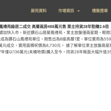
屋苑資料
市場資訊
樓盤搜尋
鳳禮苑錄居二成交 高層兩房488萬元售 業主持貨28年勁賺2.6倍
加快入市，新近鑽石山居屋鳳禮苑，業主放盤僅兩星期，輕微減價
成為鑽石山鳳禮苑單位，剛售出為B座高層1室，單位實用為55
萬元成交，實用面積呎價為8,730元。 據了解單位業主放盤兩星
97年僅以136萬元(未補地價)購入至今，持貨28年帳面大幅升值3