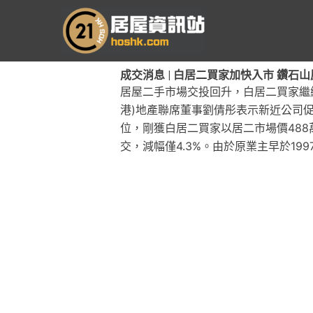
跳
至
主
要
成交消息 | 白居二買家加快入市 鑽石山
內
居屋二手市場交投回升，白居二買家繼續
容
港)地產聯席董事劉倩彤表示新近公司促
位，剛獲白居二買家以居二市場價488
交，減幅僅4.3%。由於原業主早於19