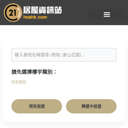
跳
至
主
要
內
容
請先選擇樓宇類別：
所有類別
現有居屋
興建中居屋