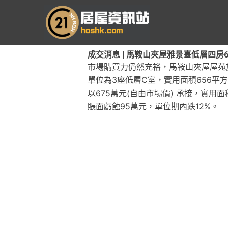
跳
至
主
要
成交消息 | 馬鞍山夾屋雅景臺低層四房675
內
市場購買力仍然充裕，馬鞍山夾屋屋苑
容
單位為3座低層C室，實用面積656平方
以675萬元(自由市場價) 承接，實用面
賬面虧蝕95萬元，單位期內跌12%。