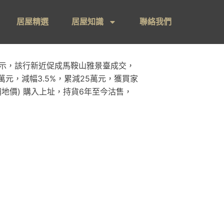
居屋精選
居屋知識
聯絡我們
表示，該行新近促成馬鞍山雅景臺成交，
萬元，減幅3.5%，累減25萬元，獲買家
已補地價) 購入上址，持貨6年至今沽售，