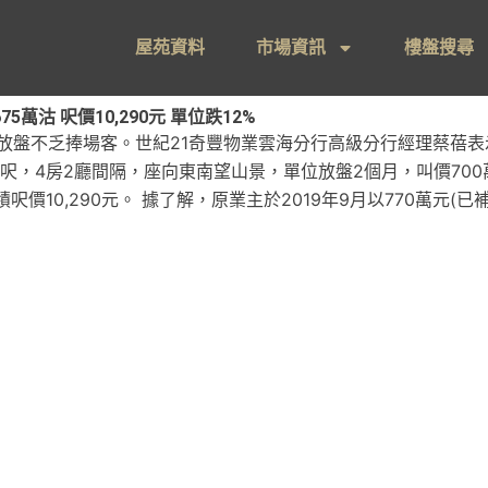
屋苑資料
市場資訊
樓盤搜尋
萬沽 呎價10,290元 單位跌12%
放盤不乏捧場客。世紀21奇豐物業雲海分行高級分行經理蔡蓓
呎，4房2廳間隔，座向東南望山景，單位放盤2個月，叫價700
積呎價10,290元。 據了解，原業主於2019年9月以770萬元(