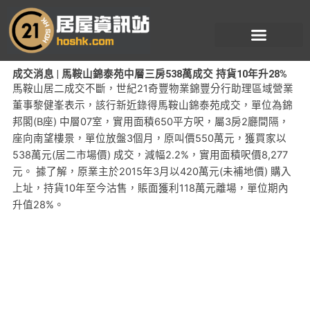
跳
至
主
要
成交消息 | 馬鞍山錦泰苑中層三房538萬成交 持貨10年升28%
內
馬鞍山居二成交不斷，世紀21奇豐物業錦豐分行助理區域營業
容
董事黎健峯表示，該行新近錄得馬鞍山錦泰苑成交，單位為錦
邦閣(B座) 中層07室，實用面積650平方呎，屬3房2廳間隔，
座向南望樓景，單位放盤3個月，原叫價550萬元，獲買家以
538萬元(居二市場價) 成交，減幅2.2%，實用面積呎價8,277
元。 據了解，原業主於2015年3月以420萬元(未補地價) 購入
上址，持貨10年至今沽售，賬面獲利118萬元離場，單位期內
升值28%。