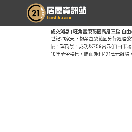
跳
至
主
要
成交消息 | 旺角富榮花園高層三房 自由市場
內
世紀21家天下物業富榮花園分行經理黎
容
隔，望街景，成功以758萬元(自由市場價
18年至今轉售，賬面獲利471萬元離場