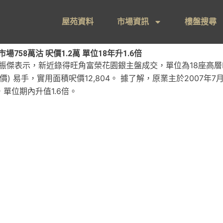
屋苑資料
市場資訊
樓盤搜尋
758萬沽 呎價1.2萬 單位18年升1.6倍
振傑表示，新近錄得旺角富榮花園銀主盤成交，單位為18座高層
) 易手，實用面積呎價12,804。 據了解，原業主於2007年7
，單位期內升值1.6倍。