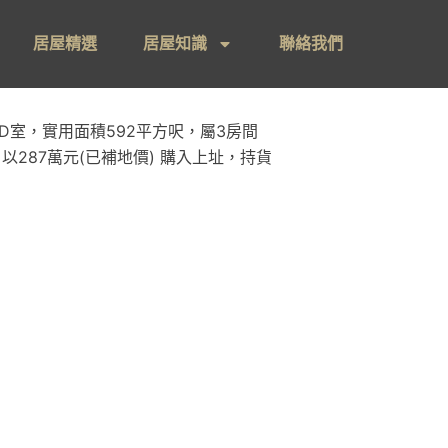
居屋精選
居屋知識
聯絡我們
D室，實用面積592平方呎，屬3房間
月以287萬元(已補地價) 購入上址，持貨