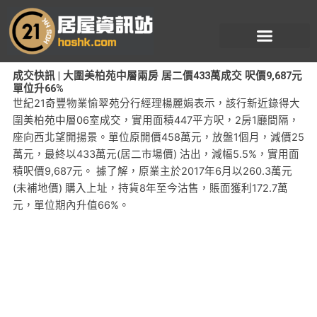
跳
至
主
要
成交快訊 | 大圍美柏苑中層兩房 居二價433萬成交 呎價9,687元
內
單位升66%
容
世紀21奇豐物業愉翠苑分行經理楊麗娟表示，該行新近錄得大
圍美柏苑中層06室成交，實用面積447平方呎，2房1廳間隔，
座向西北望開揚景。單位原開價458萬元，放盤1個月，減價25
萬元，最終以433萬元(居二市場價) 沽出，減幅5.5%，實用面
積呎價9,687元。 據了解，原業主於2017年6月以260.3萬元
(未補地價) 購入上址，持貨8年至今沽售，賬面獲利172.7萬
元，單位期內升值66%。