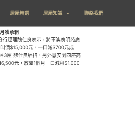
居屋精選
居屋知識
聯絡我們
個月獲承租
)分行經理魏仕良表示，將軍澳廣明苑廣
$15,000元，一口減$700元成
報達3厘 魏仕良續指，另外慧安園四座高
500元，放盤1個月一口減租$1.000