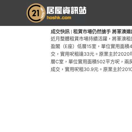
跳
至
主
要
成交快訊 | 租賃市場仍然搶手 將軍澳
內
近月整體租賃市場持續活躍，將軍澳租
容
盈閣（E座）低層15室，單位實用面積43
交，實用呎租達33元。原業主於202
層C室，單位實用面積502平方呎，兩房兩
成交，實用呎租30.9元。原業主於201