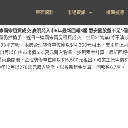
屋苑資料
市場資訊
樓盤搜尋
連錄兩宗租賃成交 廣明苑入市5年最新回報3厘 慧安園放盤不足1
盤仍然搶手，近日一連兩宗兩房租賃成交。世紀21物業(將軍澳
3平方呎，兩房企理裝修單位剛以$14,300元租出，業主於上月叫價
0年1月以自由巿場價555萬元購入物業，按現租金計算，最新回
廳開則，企理裝修單位剛以$15,500元租出，較業主原叫價$16,
0年12月以278萬元購入物業，以最新租金計算，回報達6.7厘。