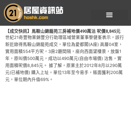
跳
至
主
要
【成交快訊】馬鞍山錦龍苑三房補地價490萬沽 呎價8,845元
內
世紀21奇豐物業錦豐分行助理區域營業董事黎健峯表示，該行
容
新近錄得馬鞍山錦龍苑成交，單位為愛都閣(A座) 高層04室，
實用面積554平方呎，3房2廳間隔，座向西面望樓景，放盤1
年，原叫價500萬元，成功以490萬元(自由市場價) 沽售，實
用面積呎價8,845元。 據了解，原業主於2012年8月以290萬
元(已補地價) 購入上址，單位13年至今易手，賬面獲利200萬
元，單位期內升值69%。