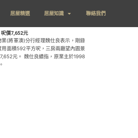
居屋精選
居屋知識
聯絡我們
價7,652元
業(將軍澳)分行經理魏仕良表示，剛錄
用面積592平方呎，三房兩廳望內園景
652元。 魏仕良續指，原業主於1998
。