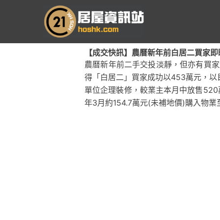
跳
至
主
要
【成交快訊】農曆新年前白居二買家即睇即
內
農曆新年前二手交投淡靜，但亦有買家
容
得「白居二」買家成功以453萬元，
單位企理裝修，較業主本月中放售520萬
年3月約154.7萬元(未補地價)購入物