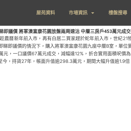
屋苑資料
市場資訊
樓盤搜尋
議價 將軍澳富康花園放盤兩周速沽 中層三房戶453萬元成交 呎
趁農曆新年前入市，再有白居二買家趕於蛇年前入市，世紀21物
以即睇即議價的情況下，購入將軍澳富康花園九座中層B室，單位實
元，一口議價67萬元成交，減幅達12%，折合實用面積呎價為7,
業至今，持貨27年，帳面升值逾298.3萬元，期間大幅升值逾1.9倍