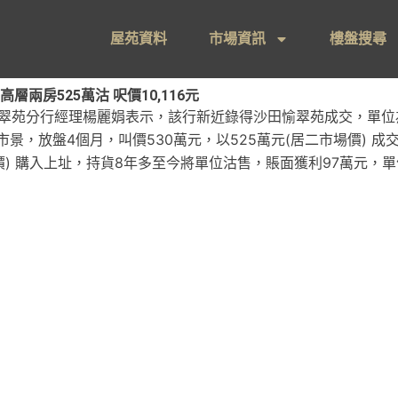
屋苑資料
市場資訊
樓盤搜尋
兩房525萬沽 呎價10,116元
翠苑分行經理楊麗娟表示，該行新近錄得沙田愉翠苑成交，單位為愉
景，放盤4個月，叫價530萬元，以525萬元(居二市場價) 成交
補地價) 購入上址，持貨8年多至今將單位沽售，賬面獲利97萬元，