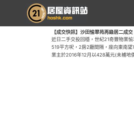
跳
至
主
要
【成交快訊】沙田愉翠苑再錄居二成交 高層
內
近日二手交投回穩，世紀21奇豐物業愉
容
519平方呎，2房2廳間隔，座向東南望市
業主於2016年12月以428萬元(未