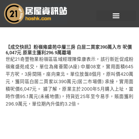
跳
至
主
要
內
容
【成交快訊】粉嶺雍盛苑中層三房 白居二買家390萬入市 呎價
6,047元 原業主獲利296.9萬離場
世紀21奇豐物業粉嶺區區域經理陳偉康表示，該行新近促成粉
嶺雍盛苑成交，單位為雍薈閣(A座) 中層08室，實用面積645
平方呎，3房間隔，座向東北。單位放盤8個月，原叫價420萬
元，獲同區白居二買家以390萬元(居二市場價) 承接，實用面
積呎價6,047元。 據了解，原業主於2000年5月購入上址，當
時作價95.1萬元(未補地價)，持貨近25年至今易手，賬面獲利
296.9萬元，單位期內升值約3.2倍。