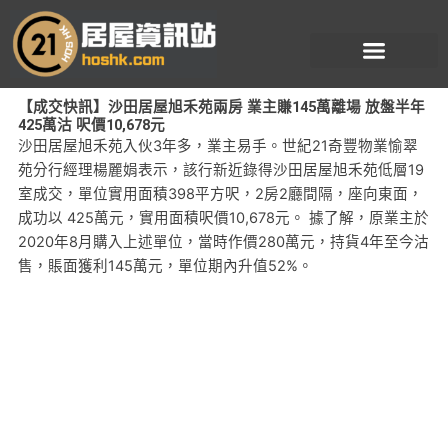
跳
至
主
要
【成交快訊】沙田居屋旭禾苑兩房 業主賺145萬離場 放盤半年
內
425萬沽 呎價10,678元
容
沙田居屋旭禾苑入伙3年多，業主易手。世紀21奇豐物業愉翠
苑分行經理楊麗娟表示，該行新近錄得沙田居屋旭禾苑低層19
室成交，單位實用面積398平方呎，2房2廳間隔，座向東面，
成功以 425萬元，實用面積呎價10,678元。 據了解，原業主於
2020年8月購入上述單位，當時作價280萬元，持貨4年至今沽
售，賬面獲利145萬元，單位期內升值52%。