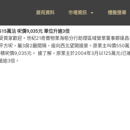
屋苑資料
市場資訊
樓盤搜尋
萬沽 呎價9,035元 單位升逾3倍
受買家歡迎。世紀21奇豐物業海栢分行助理區域營業董事鄭達
0平方呎，屬3房2廳間隔，座向西北望開揚景。原業主叫價550萬
面積呎價9,035元。 據了解，原業主於2004年3月以125萬元(
值逾3倍。