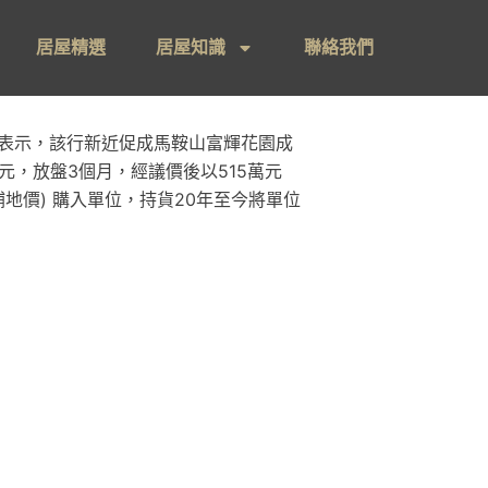
居屋精選
居屋知識
聯絡我們
昌表示，該行新近促成馬鞍山富輝花園成
元，放盤3個月，經議價後以515萬元
已補地價) 購入單位，持貨20年至今將單位