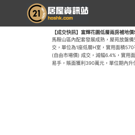
跳
至
主
要
【成交快訊】富輝花園低層兩房補地價515
內
馬鞍山區內配套發展成熟，屋苑放盤備
容
交，單位為1座低層H室，實用面積57
(自由市場價) 成交，減幅6.4%，實用
易手，賬面獲利390萬元，單位期內升