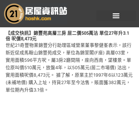
跳
至
主
要
【成交快訊】錦豐苑高層三房 居二價505萬沽 單位27年升3.1
內
倍 呎價8,473元
容
世紀21奇豐物業錦豐分行助理區域營業董事黎健峯表示，該行
新近促成馬鞍山錦豐苑成交，單位為錦萱閣(F座) 高層03室，
實用面積596平方呎，屬3房2廳間隔，座向西南，望樓景。單
位原叫價510萬元，放盤4年，以505萬元(居二市場價) 沽出，
實用面積呎價8,473元。 據了解，原業主於1997年6以123萬元
(未補地價) 購入上址，持貨27年至今沽售，賬面獲382萬元，
單位期內升值3.1倍。