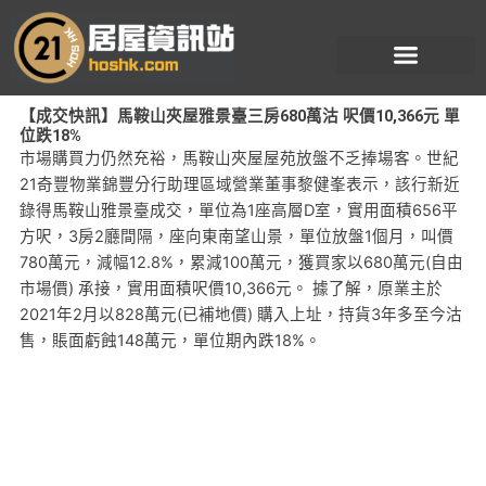
跳
至
主
要
【成交快訊】馬鞍山夾屋雅景臺三房680萬沽 呎價10,366元 單
內
位跌18%
容
市場購買力仍然充裕，馬鞍山夾屋屋苑放盤不乏捧場客。世紀
21奇豐物業錦豐分行助理區域營業董事黎健峯表示，該行新近
錄得馬鞍山雅景臺成交，單位為1座高層D室，實用面積656平
方呎，3房2廳間隔，座向東南望山景，單位放盤1個月，叫價
780萬元，減幅12.8%，累減100萬元，獲買家以680萬元(自由
市場價) 承接，實用面積呎價10,366元。 據了解，原業主於
2021年2月以828萬元(已補地價) 購入上址，持貨3年多至今沽
售，賬面虧蝕148萬元，單位期內跌18%。