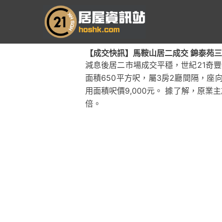
跳
至
主
要
【成交快訊】馬鞍山居二成交 錦泰苑三房
內
減息後居二市場成交平穩，世紀21奇
容
面積650平方呎，屬3房2廳間隔，座向
用面積呎價9,000元。 據了解，原業主
倍。