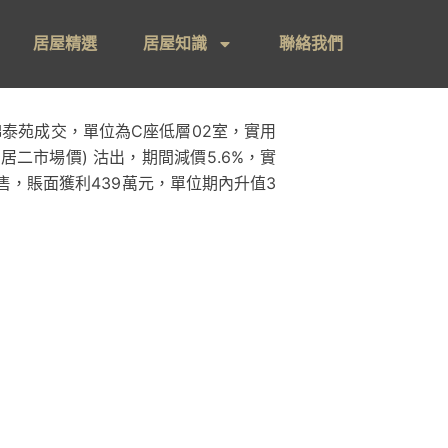
居屋精選
居屋知識
聯絡我們
泰苑成交，單位為C座低層02室，實用
居二市場價) 沽出，期間減價5.6%，實
今沽售，賬面獲利439萬元，單位期內升值3