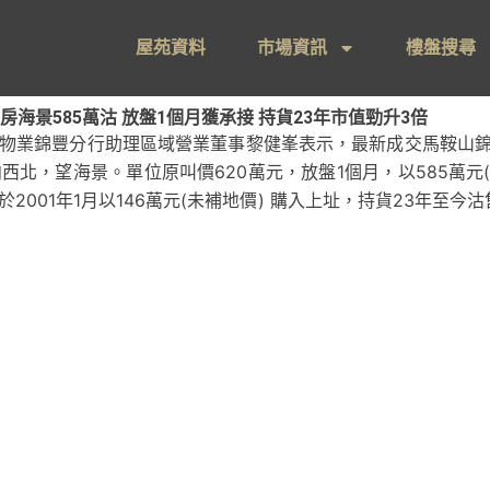
屋苑資料
市場資訊
樓盤搜尋
海景585萬沽 放盤1個月獲承接 持貨23年市值勁升3倍
豐物業錦豐分行助理區域營業董事黎健峯表示，最新成交馬鞍山錦
西北，望海景。單位原叫價620萬元，放盤1個月，以585萬元(
於2001年1月以146萬元(未補地價) 購入上址，持貨23年至