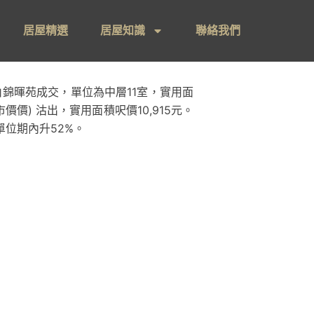
居屋精選
居屋知識
聯絡我們
錦暉苑成交，單位為中層11室，實用面
價) 沽出，實用面積呎價10,915元。
單位期內升52%。