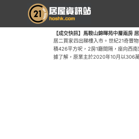
跳
至
主
要
【成交快訊】馬鞍山錦暉苑中層兩房 居二價
內
居二買家四出睇樓入市。世紀21奇豐
容
積426平方呎，2房1廳間隔，座向西南
據了解，原業主於2020年10月以30