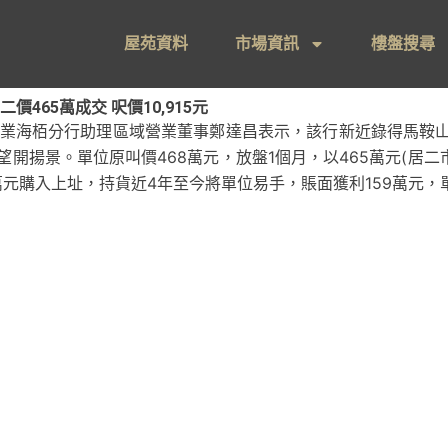
屋苑資料
市場資訊
樓盤搜尋
465萬成交 呎價10,915元
物業海栢分行助理區域營業董事鄭達昌表示，該行新近錄得馬鞍山
望開揚景。單位原叫價468萬元，放盤1個月，以465萬元(居二市價
6萬元購入上址，持貨近4年至今將單位易手，賬面獲利159萬元，