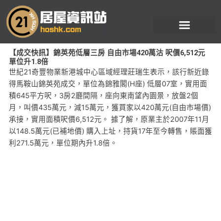
跳
至
主
要
【成交快訊】錦英苑低層三房 自由市場420萬沽 呎價6,512元
內
單位升1.8倍
容
世紀21奇豐物業新港城中心區域經理莊瑞生表示，該行新近錄
得馬鞍山錦英苑成交，單位為錦雅閣(H座) 低層07室，實用面
積645平方呎，3房2廳間隔，座向東南望內園景，放盤2個
月，叫價435萬元，減15萬元，獲買家以420萬元(自由市場價)
承接，實用面積呎價6,512元。 據了解，原業主於2007年11月
以148.5萬元(已補地價) 購入上址，持貨17年至今轉售，賬面獲
利271.5萬元，單位期內升1.8倍。