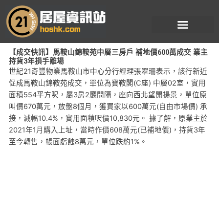
跳
至
主
要
【成交快訊】馬鞍山錦鞍苑中層三房戶 補地價600萬成交 業主
內
持貨3年損手離場
容
世紀21奇豐物業馬鞍山市中心分行經理張翠珊表示，該行新近
促成馬鞍山錦鞍苑成交，單位為寶鞍閣(C座) 中層02室，實用
面積554平方呎，屬3房2廳間隔，座向西北望開揚景，單位原
叫價670萬元，放盤8個月，獲買家以600萬元(自由市場價) 承
接，減幅10.4%，實用面積呎價10,830元。 據了解，原業主於
2021年1月購入上址，當時作價608萬元(已補地價)，持貨3年
至今轉售，帳面虧蝕8萬元，單位跌約1%。