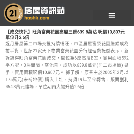
跳
至
主
要
【成交快訊】旺角富榮花園高層三房639.8萬沽 呎價10,807元
內
單位升2.6倍
容
近月居屋第二市場交投持續暢旺，市區居屋富榮花園繼續成為
搶手貨。世紀21家天下物業富榮花園分行經理黎振傑表示，新
近錄得旺角富榮花園成交，單位為6座高層B室，實用面積592
平方呎，3房間隔，望池景，成功以639.8萬元(居二市場價) 易
手，實用面積呎價10,807元。 據了解，原業主於2005年2月以
175萬元(未補地價) 購入上址，持貨19年至今轉售，賬面獲利
464.8萬元離場，單位期內大幅升值2.6倍。