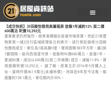
跳
至
主
要
【成交快訊】沙田綠怡雅苑高層兩房 放盤1年減約12% 居二價
內
600萬沽 呎價10,292元
容
置業需求仍然強烈，綠表客積極在居屋市場尋寶。世紀21奇豐
物業第一城2分行區域經理吳元利表示，該行新近錄得沙田綠
怡雅苑成交，單位為1座高層H室，實用面積583平方呎，屬2房
1廳間隔，座向西南望市景，放盤時叫價680萬元，放盤1年，
累減80萬，成功以600萬元(居二市場價) 成交，減幅11.8%，實
用面積呎價10,292元。 據了解，原業主於2016年9月購入上
址，當時作價461.9萬元(未補地價)，持貨近8年至今沽售，賬
面獲利138.1萬元，單位期內升30%。