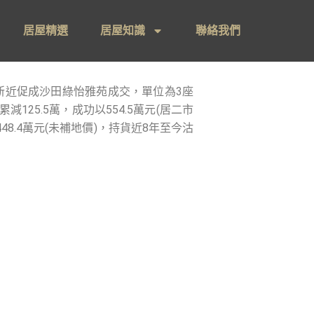
居屋精選
居屋知識
聯絡我們
新近促成沙田綠怡雅苑成交，單位為3座
25.5萬，成功以554.5萬元(居二市
48.4萬元(未補地價)，持貨近8年至今沽