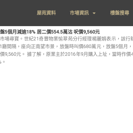
屋苑資料
市場資訊
樓盤搜尋
月減逾18% 居二價554.5萬沽 呎價9,560元
市場尋寶。世紀21奇豐物業愉翠苑分行經理楊麗娟表示，該行
1廳間隔，座向正南望市景，放盤時叫價680萬元，放盤5個月，累減1
呎價9,560元。 據了解，原業主於2016年9月購入上址，當時作價4
%。