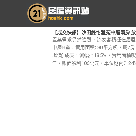
跳
至
主
要
【成交快訊】沙田綠怡雅苑中層兩房 放盤5個
內
置業需求仍然強烈，綠表客積極在居屋
容
中層H室，實用面積580平方呎，屬2房
場價) 成交，減幅達18.5%，實用面積
售，賬面獲利106萬元，單位期內升24