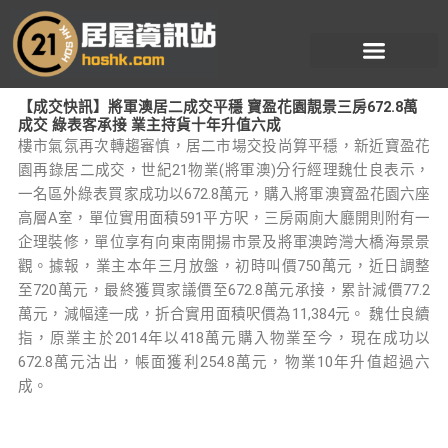
跳
至
主
要
【成交快訊】將軍澳居二成交平穩 寶盈花園靚景三房672.8萬
內
成交 綠表客承接 業主持貨十年升值六成
容
樓市氣氛再次轉趨審慎，居二市場交投尚算平穩，新近寶盈花
園再錄居二成交，世紀21物業(將軍澳)分行經理魏仕良表示，
一名區外綠表買家成功以672.8萬元，購入將軍澳寶盈花園六座
高層A室，單位實用面積591平方呎，三房兩廁大廳開則附有一
企理裝修，單位享有向東南開揚市景及將軍澳跨灣大橋海景景
觀。據報，業主本年三月放盤，初時叫價750萬元，近日調整
至720萬元，最終獲買家議價至672.8萬元承接，累計減價77.2
萬元，減幅達一成，折合實用面積呎價為11,384元。 魏仕良續
指，原業主於2014年以418萬元購入物業至今，現在成功以
672.8萬元沽出，帳面獲利254.8萬元，物業10年升值超過六
成。