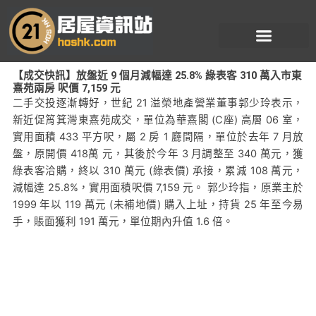
跳
至
主
要
【成交快訊】放盤近 9 個月減幅達 25.8% 綠表客 310 萬入市東
內
熹苑兩房 呎價 7,159 元
容
二手交投逐漸轉好，世紀 21 溢榮地產營業董事郭少玲表示，
新近促筲箕灣東熹苑成交，單位為華熹閣 (C座) 高層 06 室，
實用面積 433 平方呎，屬 2 房 1 廳間隔，單位於去年 7 月放
盤，原開價 418萬 元，其後於今年 3 月調整至 340 萬元，獲
綠表客洽購，終以 310 萬元 (綠表價) 承接，累減 108 萬元，
減幅達 25.8%，實用面積呎價 7,159 元。 郭少玲指，原業主於
1999 年以 119 萬元 (未補地價) 購入上址，持貨 25 年至今易
手，賬面獲利 191 萬元，單位期內升值 1.6 倍。