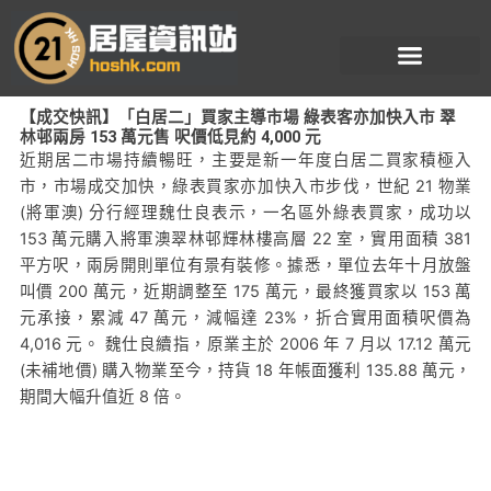
跳
至
主
要
【成交快訊】「白居二」買家主導市場 綠表客亦加快入市 翠
內
林邨兩房 153 萬元售 呎價低見約 4,000 元
容
近期居二市場持續暢旺，主要是新一年度白居二買家積極入
市，市場成交加快，綠表買家亦加快入市步伐，世紀 21 物業
(將軍澳) 分行經理魏仕良表示，一名區外綠表買家，成功以
153 萬元購入將軍澳翠林邨輝林樓高層 22 室，實用面積 381
平方呎，兩房開則單位有景有裝修。據悉，單位去年十月放盤
叫價 200 萬元，近期調整至 175 萬元，最終獲買家以 153 萬
元承接，累減 47 萬元，減幅達 23%，折合實用面積呎價為
4,016 元。 魏仕良續指，原業主於 2006 年 7 月以 17.12 萬元
(未補地價) 購入物業至今，持貨 18 年帳面獲利 135.88 萬元，
期間大幅升值近 8 倍。