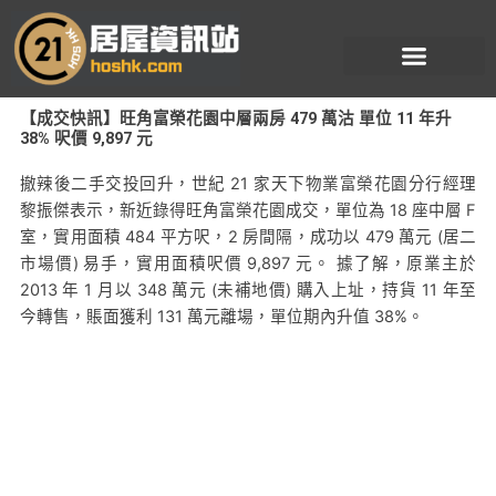
跳
至
主
要
【成交快訊】旺角富榮花園中層兩房 479 萬沽 單位 11 年升
內
38% 呎價 9,897 元
容
撤辣後二手交投回升，世紀 21 家天下物業富榮花園分行經理
黎振傑表示，新近錄得旺角富榮花園成交，單位為 18 座中層 F
室，實用面積 484 平方呎，2 房間隔，成功以 479 萬元 (居二
市場價) 易手，實用面積呎價 9,897 元。 據了解，原業主於
2013 年 1 月以 348 萬元 (未補地價) 購入上址，持貨 11 年至
今轉售，賬面獲利 131 萬元離場，單位期內升值 38%。