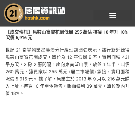
跳
至
主
要
【成交快訊】馬鞍山富寶花園低層 255 萬沽 持貨 10 年升 18%
內
呎價 5,916 元
容
世紀 21 奇豐物業星濤灣分行經理胡國強表示，該行新近錄得
馬鞍山富寶花園成交，單位為 12 座低層 E 室，實用面積 431
平方呎，2 房 2 廳間隔，座向東南望山景，放盤 1 年半，叫價
260 萬元，獲買家以 255 萬元 (居二市場價) 承接，實用面積
呎價 5,916 元。 據了解，原業主於 2013 年 9 月以 216 萬元購
入上址，持貨 10 年至今轉售，賬面獲利 39 萬元，單位期內升
值 18%。