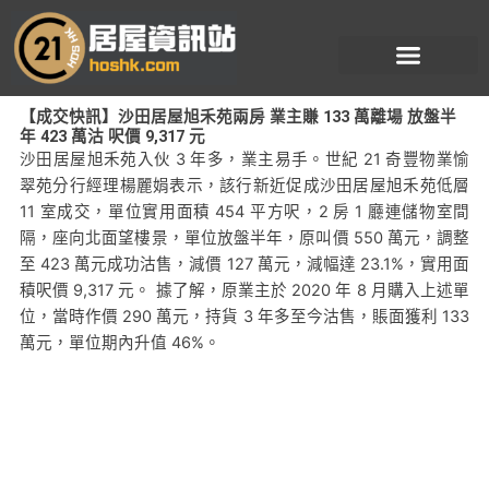
跳
至
主
要
【成交快訊】沙田居屋旭禾苑兩房 業主賺 133 萬離場 放盤半
內
年 423 萬沽 呎價 9,317 元
容
沙田居屋旭禾苑入伙 3 年多，業主易手。世紀 21 奇豐物業愉
翠苑分行經理楊麗娟表示，該行新近促成沙田居屋旭禾苑低層
11 室成交，單位實用面積 454 平方呎，2 房 1 廳連儲物室間
隔，座向北面望樓景，單位放盤半年，原叫價 550 萬元，調整
至 423 萬元成功沽售，減價 127 萬元，減幅達 23.1%，實用面
積呎價 9,317 元。 據了解，原業主於 2020 年 8 月購入上述單
位，當時作價 290 萬元，持貨 3 年多至今沽售，賬面獲利 133
萬元，單位期內升值 46%。