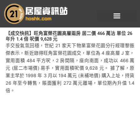
跳
至
主
要
【成交快訊】旺角富榮花園高層兩房 居二價 466 萬沽 單位 26
內
年升 1.4 倍 呎價 9,628 元
容
手交投氣氛回穩，世紀 21 家天下物業富榮花園分行經理黎振
傑表示，新近錄得旺角富榮花園成交，單位為 4 座高層 J 室，
實用面積 484 平方呎，2 房間隔，座向南面，成功以 466 萬
元 (居二市場價) 易手，實用面積呎價 9,628 元。 據了解，原
業主早於 1998 年 3 月以 194 萬元 (未補地價) 購入上址，持貨
26 年至今轉售，賬面獲利 272 萬元離場，單位期內升值 1.4
倍。