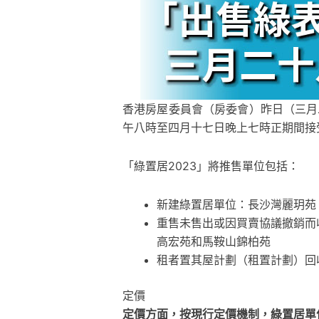
香港房屋委員會（房委會）昨日（三月
午八時至四月十七日晚上七時正期間接
「綠置居2023」將推售單位包括：
新建綠置居單位：長沙灣麗玥苑（
重售未售出或因買賣協議撤銷而收
高宏苑和馬鞍山錦柏苑
租者置其屋計劃（租置計劃）回
定價
定價方面，按現行定價機制，綠置居單