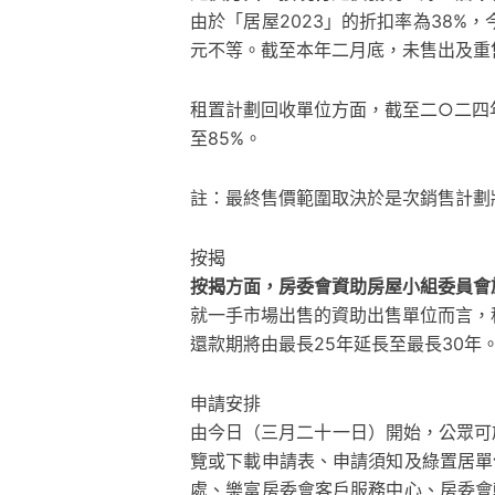
由於「居屋2023」的折扣率為38%
元不等。截至本年二月底，未售出及重售
租置計劃回收單位方面，截至二○二四年
至85%。
註：最終售價範圍取決於是次銷售計劃
按揭
按揭方面，房委會資助房屋小組委員會於
就一手市場出售的資助出售單位而言，
還款期將由最長25年延長至最長30年
申請安排
由今日（三月二十一日）開始，公眾可
覽或下載申請表、申請須知及綠置居單
處、樂富房委會客戶服務中心、房委會