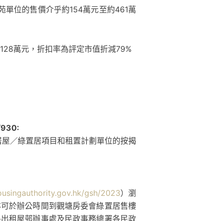
單位的售價介乎約154萬元至約461萬
28萬元，折扣率為評定市值折減79%
30:
居屋／綠置居項目和租置計劃單位的按揭
usingauthority.gov.hk/gsh/2023
）瀏
亦可於辦公時間到觀塘房委會綠置居售樓
各出租屋邨辦事處及民政事務總署各民政