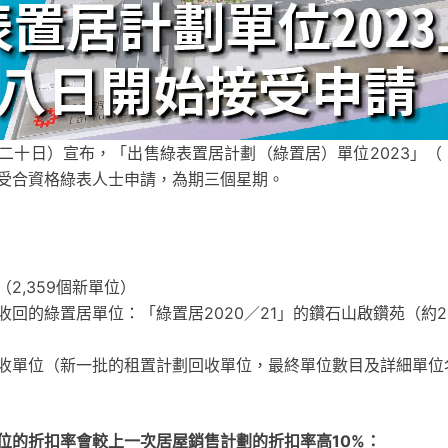
二十日）宣布，「出售綠表置居計劃（綠置居）單位2023」（「
受合資格綠表人士申請，為期三個星期。
2,359個新單位）
回的綠置居單位：「綠置居2020／21」的鑽石山啟鑽苑（約2
收單位（新一批的租置計劃回收單位，最終單位數目及詳細單位
位的折扣率會較上一次居屋銷售計劃的折扣率高10%：