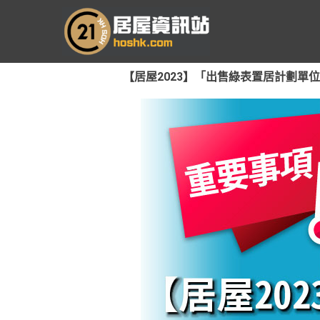
跳
至
主
要
【居屋2023】「出售綠表置居計劃單位
內
容