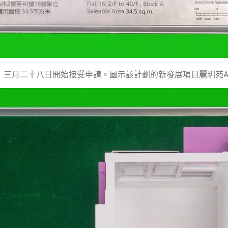
3」三月二十八日開始接受申請。圖示該計劃的新發展項目麗玥苑A座