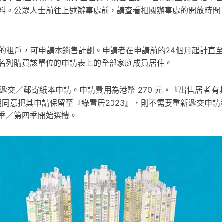
料。公眾人士前往上述辦事處前，請查看相關辦事處的開放時間
的租戶，可申請本銷售計劃。申請者在申請前的24個月起計直
名列購買該單位的申請表上的全部家庭成員居住。
交／郵寄紙本申請。申請費用為港幣 270 元。『出售居者有
明同意把其申請保留至『綠置居2023』，則不需要重新遞交申請
季／第四季開始選樓。