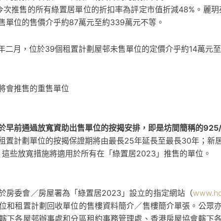
，今次推售的所有綠置居單位的折扣率為評定市值折減48%。麗玥苑
單位的售價介乎約87萬元至約339萬元不等。
二月，位於39個租置計劃屋邨未售單位的定價介乎約14萬元至1
將會推售的重售單位
早前通過放寬資助出售單位的按揭安排，即是坊間簡稱的925/9
租置計劃單位的按揭保證期將由最長25年延長至最長30年；新
。這些放寬措施將適用於所有在「綠置居2023」推售的單位。
於房委會／房屋署為「綠置居2023」設立的指定網站（
www.ho
位和租置計劃回收單位的售樓資料簡介／售樓簡介單張。公眾
轄下各屋邨辦事處和分區租約事務管理處、香港房屋協會轄下