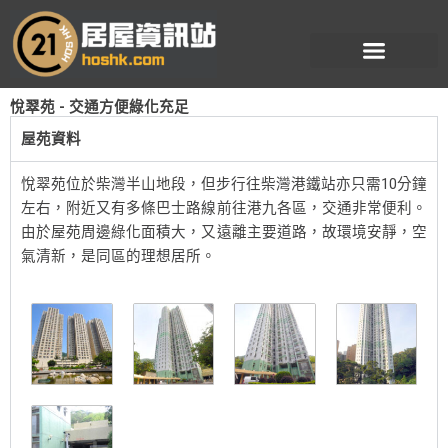
跳
至
主
要
悅翠苑 - 交通方便綠化充足
內
容
屋苑資料
悅翠苑位於柴灣半山地段，但步行往柴灣港鐵站亦只需10分鐘
左右，附近又有多條巴士路線前往港九各區，交通非常便利。
由於屋苑周邊綠化面積大，又遠離主要道路，故環境安靜，空
氣清新，是同區的理想居所。