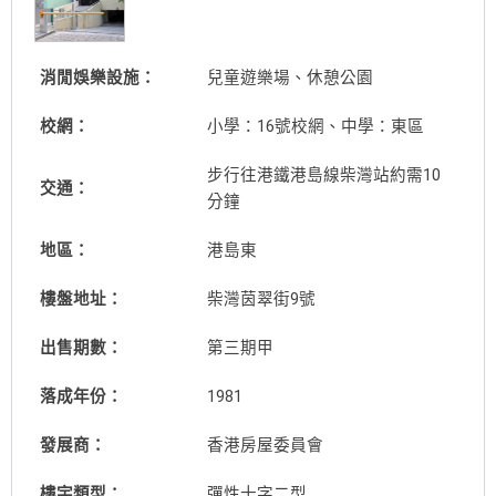
消閒娛樂設施：
兒童遊樂場、休憩公園
校網：
小學：16號校網、中學：東區
步行往港鐵港島線柴灣站約需10
交通：
分鐘
地區：
港島東
樓盤地址：
柴灣茵翠街9號
出售期數：
第三期甲
落成年份：
1981
發展商：
香港房屋委員會
樓宇類型：
彈性十字二型