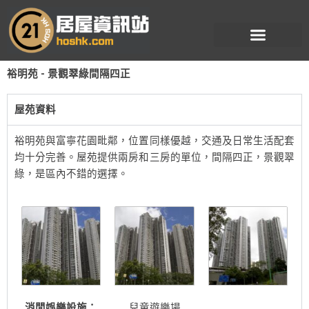
跳
至
主
要
裕明苑 - 景觀翠綠間隔四正
內
容
屋苑資料
裕明苑與富寧花園毗鄰，位置同樣優越，交通及日常生活配套
均十分完善。屋苑提供兩房和三房的單位，間隔四正，景觀翠
綠，是區內不錯的選擇。
消閒娛樂設施：
兒童遊樂場