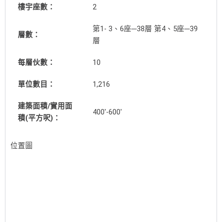
樓宇座數：
2
第1- 3、6座─38層 第4、5座─39
層數：
層
每層伙數：
10
單位數目：
1,216
建築面積/實用面
400′-600′
積(平方呎)：
位置圖