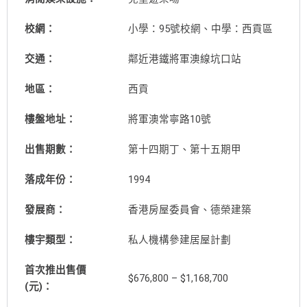
校網：
小學：95號校網、中學：西貢區
交通：
鄰近港鐵將軍澳線坑口站
地區：
西貢
樓盤地址：
將軍澳常寧路10號
出售期數：
第十四期丁、第十五期甲
落成年份：
1994
發展商：
香港房屋委員會、德榮建築
樓宇類型：
私人機構參建居屋計劃
首次推出售價
$676,800 – $1,168,700
(元)：