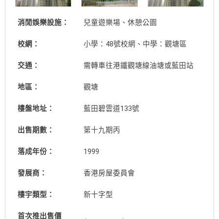
消閒娛樂設施：
兒童遊樂場、休憩公園
校網：
小學：48號校網、中學：觀塘區
交通：
需轉車往港鐵觀塘線油塘或藍田站
地區：
觀塘
樓盤地址：
藍田碧雲道133號
出售期數：
第十九期丙
落成年份：
1999
發展商：
香港房屋委員會
樓宇類型：
新十字型
首次推出售價