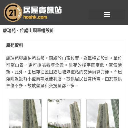
跳
至
主
要
康瑞苑 - 位處山頂單幢設計
內
容
屋苑資料
康瑞苑與康柏苑為鄰，同處於山頂位置，為單幢式設計。單位
可望山景，更可遠眺觀塘全景。屋苑的樓宇密度低，空氣清
新。此外，由屋苑往藍田或油塘港鐵站的交通尚算方便。而屋
苑附近設有小型商場及便利店，提供居民日常所需。由於提供
單位不多，故放盤量和交投量都不多。