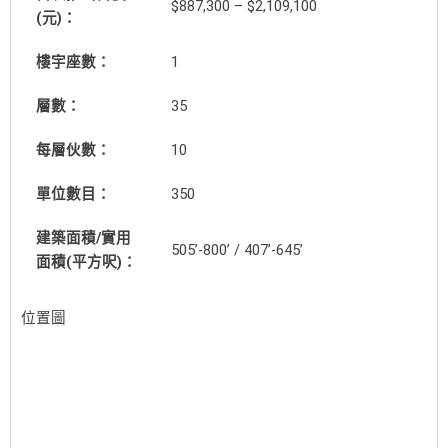
$887,300 – $2,109,100
(元)：
樓宇座數：
1
層數：
35
每層伙數：
10
單位數目：
350
建築面積/實用
505’-800’ / 407’-645’
面積(平方呎)：
位置圖