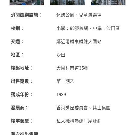
消閒娛樂設施：
休憩公園、兒童遊樂場
校網：
小學：88號校網、中學：沙田區
交通：
鄰近港鐵東鐵線大圍站
地區：
沙田
樓盤地址：
大圍村南道35號
出售期數：
第十期乙
落成年份：
1989
發展商：
香港房屋委員會、其士集團
樓宇類型：
私人機構參建居屋計劃
首次推出售價