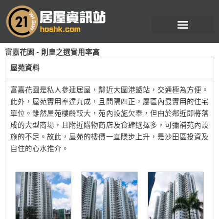
跳
至
主
要
富嘉花園 - 則皇之選實用率高
內
容
屋苑資料
富嘉花園是私人參建居屋，鄰近大圍港鐵站，交通極為方便。
此外，屋苑實用率達九成，且間隔四正，屬區內最實用的住宅
單位。雖然屋苑樓齡較大，苑內設施欠奉，但由於鄰近即將落
成的大型商場，且附近購物商店及食肆選擇多，可彌補苑內設
施的不足。故此，屋苑的樓價一直隱步上升，是沙田區投資及
自住的心水推介。