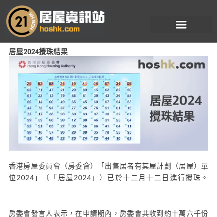
跳
至
主
要
居屋2024攪珠結果
內
容
香港房屋委員會（房委會）「出售居者有其屋計劃（居屋）單
位2024」（「居屋2024」）已於十二月十二日進行攪珠。
房委會發言人表示，在申請期內，房委會共收到約十萬六千份