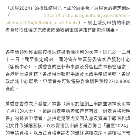
「居屋2024」的攪珠結果已上載於房委會／房屋署的指定網站
（
https://hos.housingauthority.gov.hk/mini-
site/hos2024/tc/ballot-result.html>
）。網上遞交申請的申請
者會於攪珠儀式完成後陸續收到電郵通知有關攪珠結果。
各申請類別經電腦按攪珠結果隨機排列的次序，則已於十二月
十三日上載至指定網站，同時會在樂富房委會客戶服務中心
（客務中心）、房委會的屋邨辦事處及分區租約事務管理處、
香港房屋協會轄下各出租屋邨辦事處及民政事務總署轄下各民
政諮詢中心展示。申請者亦可致電房委會銷售熱線2712 8000
查詢。
房委會會依次序發信／電郵（適用於經網上申請並選擇使用電
子通訊的人士），邀請白表申請者和持有有效「綠表資格證明
書」的綠表申請者，於指定期限內交回入息及資產申報表和證
明文件作詳細審核，以核實個別申請者是否符合「居屋2024」
的申請資格，以及合資格申請者的最終選樓次序。選樓程序預