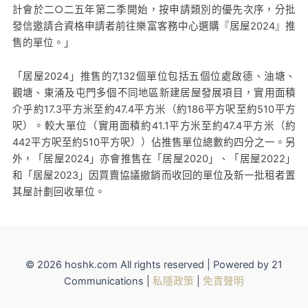
計會於二○二五年第二季開始，按申請類別的優先次序，分批
發信邀請合資格申請者前往樂富客務中心選購『居屋2024』推
售的單位。」
「居屋2024」推售的7,132個單位包括五個位處啟德、油塘、
觀塘、東涌及屯門多個不同地區新建居屋發展項目，實用面積
介乎約17.3平方米至約47.4平方米（約186平方呎至約510平方
呎）。較大單位（實用面積約41.1平方米至約47.4平方米（約
442平方呎至約510平方呎））佔推售單位總數約四分之一。另
外，「居屋2024」亦會推售在「居屋2020」、「居屋2022」
和「居屋2023」因買賣協議撤銷而收回的單位及新一批租者置
其屋計劃回收單位。
© 2026 hoshk.com All rights reserved | Powered by 21
Communications |
私隱政策
|
免責聲明