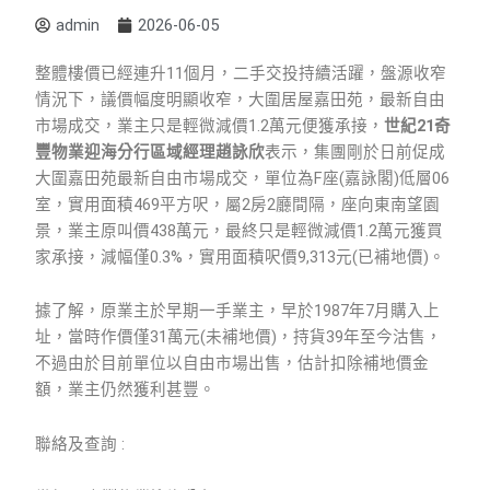
admin
2026-06-05
整體樓價已經連升11個月，二手交投持續活躍，盤源收窄
情況下，議價幅度明顯收窄，大圍居屋嘉田苑，最新自由
市場成交，業主只是輕微減價1.2萬元便獲承接，
世紀
21
奇
豐物業迎海分行區域經理趙詠欣
表示，集團剛於日前促成
大圍嘉田苑最新自由市場成交，單位為F座(嘉詠閣)低層06
室，實用面積469平方呎，屬2房2廳間隔，座向東南望園
景，業主原叫價438萬元，最終只是輕微減價1.2萬元獲買
家承接，減幅僅0.3%，實用面積呎價9,313元(已補地價)。
據了解，原業主於早期一手業主，早於1987年7月購入上
址，當時作價僅31萬元(未補地價)，持貨39年至今沽售，
不過由於目前單位以自由市場出售，估計扣除補地價金
額，業主仍然獲利甚豐。
聯絡及查詢 :