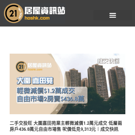
跳
至
主
要
內
容
二手交投旺 大圍嘉田苑業主輕微減價1.2萬元成交 低層兩
房戶436.8萬元自由市場售 呎價低見9,313元︱成交快訊