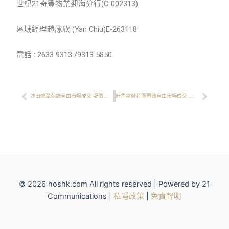
世紀21奇豐物業迎海分行(C-002313)
區域經理趙詠欣 (Yan Chiu)E-263118
電話 : 2633 9313 /9313 5850
Prev
Next
沙田愉翠苑錄自由市場成交 呎價逼近1.28萬元貼近私樓價 中層兩房戶658萬沽 15年大幅升值逾1.2倍︱成交快訊
旺角富榮花園再錄自由市場成交 呎價月月創新高 中層三房865萬元售 呎價再創1.46萬元兩年高位︱成交快訊
© 2026 hoshk.com All rights reserved | Powered by 21
Communications |
私隱政策
|
免責聲明