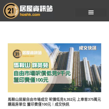
跳
至
主
要
內
容
馬鞍山居屋自由市場成交 呎價低見9,352元 上車客375萬元
購兩房單位 釐印費僅100元︱成交快訊