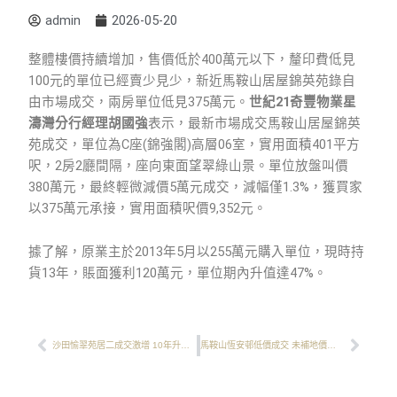
admin
2026-05-20
整體樓價持續增加，售價低於400萬元以下，釐印費低見
100元的單位已經賣少見少，新近馬鞍山居屋錦英苑錄自
由市場成交，兩房單位低見375萬元。
世紀21奇豐物業星
濤灣分行經理胡國強
表示，最新市場成交馬鞍山居屋錦英
苑成交，單位為C座(錦強閣)高層06室，實用面積401平方
呎，2房2廳間隔，座向東面望翠綠山景。單位放盤叫價
380萬元，最終輕微減價5萬元成交，減幅僅1.3%，獲買家
以375萬元承接，實用面積呎價9,352元。
據了解，原業主於2013年5月以255萬元購入單位，現時持
貨13年，賬面獲利120萬元，單位期內升值達47%。
Prev
Next
沙田愉翠苑居二成交激增 10年升值36% 低層三房戶638萬沽 呎價逼近1萬元︱成交快訊
馬鞍山恆安邨低價成交 未補地價呎價低見3,200元 三房售價僅售155萬元 28年間升值6倍︱成交快訊