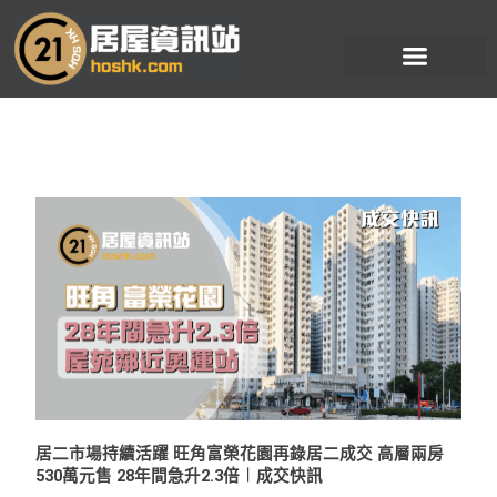
跳
至
主
要
內
容
居二市場持續活躍 旺角富榮花園再錄居二成交 高層兩房
530萬元售 28年間急升2.3倍︱成交快訊