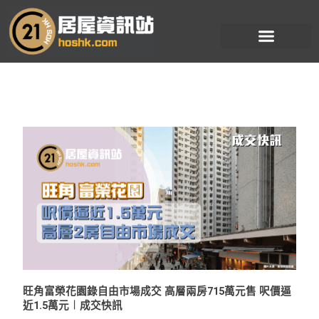
跳
至
主
要
內
容
旺角富榮花園錄自由市場成交 高層兩房715萬元售 呎價逼
近1.5萬元︱成交快訊