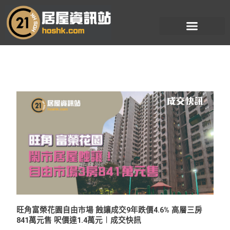
跳
至
主
要
內
容
旺角富榮花園自由市場 蝕讓成交9年跌價4.6% 高層三房
841萬元售 呎價達1.4萬元︱成交快訊