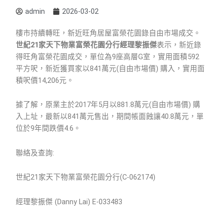
admin
2026-03-02
樓市持續轉旺，新近旺角居屋富榮花園錄自由市場成交。
世紀
21
家天下物業富榮花園分行經理黎振傑
表示，新近錄
得旺角富榮花園成交，單位為9座高層G室，實用面積592
平方呎，新近獲買家以841萬元(自由市場價) 購入，實用面
積呎價14,206元。
據了解，原業主於2017年5月以881.8萬元(自由市場價) 購
入上址，最新以841萬元售出，期間帳面蝕讓40.8萬元，單
位於9年間跌價4.6。
聯絡及查詢:
世紀21家天下物業富榮花園分行(C-062174)
經理黎振傑 (Danny Lai) E-033483