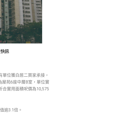
交快訊
有單位獲白居二買家承接，
屋苑6座中層B室，單位實
合實用面積呎價為10,575
值逾3.1倍。