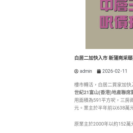
白居二加快入市 新蒲崗采頤花
admin
2026-02-11
樓市轉活，白居二買家加快
世紀
21
富山(
香港)
地產聯席
用面積為591平方呎，三房兩
元。業主於半年前以638萬
原業主於2000年以約152