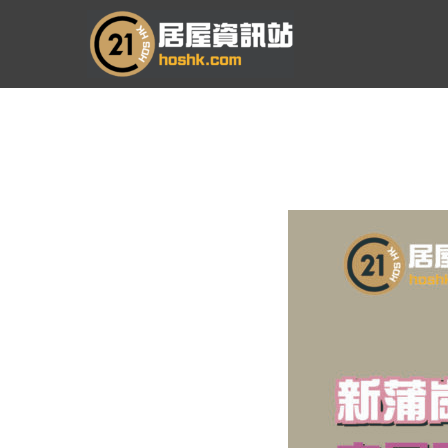
跳
至
主
要
內
容