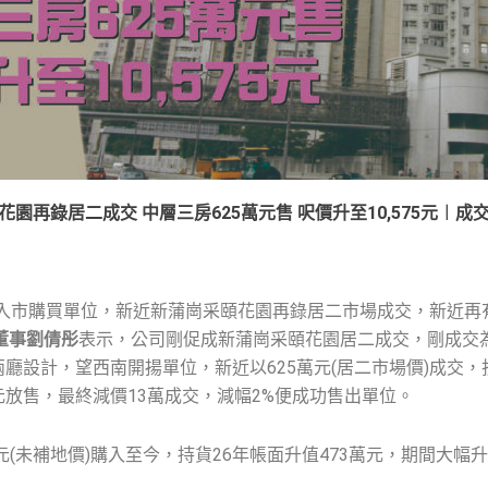
園再錄居二成交 中層三房625萬元售 呎價升至10,575元︱成
入市購買單位，新近新蒲崗采頤花園再錄居二市場成交，新近再
董事劉倩彤
表示，公司剛促成新蒲崗采頤花園居二成交，剛成交為
廳設計，望西南開揚單位，新近以625萬元(居二市場價)成交，折
元放售，最終減價13萬成交，減幅2%便成功售出單位。
萬元(未補地價)購入至今，持貨26年帳面升值473萬元，期間大幅升