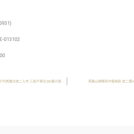
931)
-013102
00
居二市場放盤十日閃電成交 黃大仙下村再獲白居二入市 三房戶單位386萬元售 呎價重上7,000元水平︱成交快訊
馬鞍山錦暉苑中層兩房 居二價46