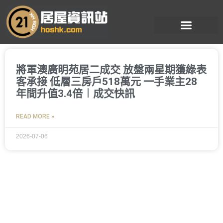
跳
至
主
要
內
容
將軍澳廣明苑居二成交 放盤兩星期獲綠表
客承接 低層三房戶518萬元 一手業主28
年間升值3.4倍︱成交快訊
READ MORE »
2026-07-06