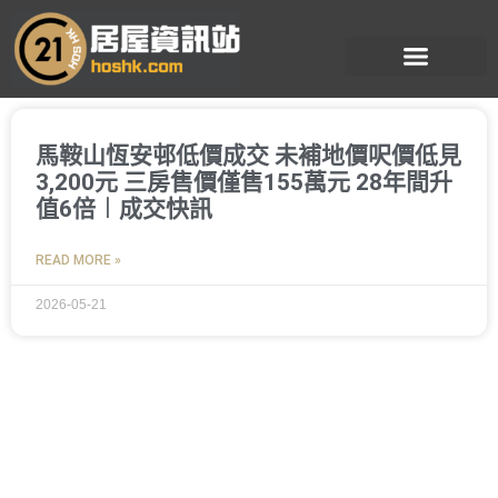
跳
至
主
要
內
容
馬鞍山恆安邨低價成交 未補地價呎價低見
3,200元 三房售價僅售155萬元 28年間升
值6倍︱成交快訊
READ MORE »
2026-05-21