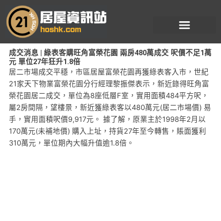
跳
至
主
要
成交消息 | 綠表客購旺角富榮花園 兩房480萬成交 呎價不足1萬
內
元 單位27年狂升1.8倍
容
居二市場成交平穩，市區居屋富榮花園再獲綠表客入市，世紀
21家天下物業富榮花園分行經理黎振傑表示，新近錄得旺角富
榮花園居二成交，單位為8座低層F室，實用面積484平方呎，
屬2房間隔，望樓景，新近獲綠表客以480萬元(居二市場價) 易
手，實用面積呎價9,917元。 據了解，原業主於1998年2月以
170萬元(未補地價) 購入上址，持貨27年至今轉售，賬面獲利
310萬元，單位期內大幅升值逾1.8倍。