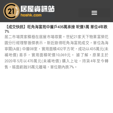
跳
至
主
要
【成交快訊】旺角海富苑中層戶435萬承接 呎價1萬 單位4年跌
內
7%
容
居二市場買家積極在居屋市場尋寶。世紀21家天下物業富榮花
園分行經理黎振傑表示，新近錄得旺角海富苑成交，單位為海
寧閣(A座) 中層08室，實用面積432平方呎，成功以435萬元(未
補地價) 易手，實用面積呎價10,069元。 據了解，原業主於
2020年5月以470萬元(未補地價) 購入上址，持貨4年至今轉
售，賬面虧蝕35萬元離場，單位期內跌7%。